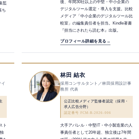
後、年間30社以上の中堅・中小企業の
集監
デジタルツール選定・導入を支援。比較
落ち
メディア「中小企業のデジタルツール比
較室」の編集責任者を担当。Kindle著書
『担当にされたら読む本』出版。
プロフィール詳細を見る
→
林田 結衣
サイ
採用コンサルタント／林田採用設計事
務所 代表
生
公正比較メディア監修者認定（採用・
求人広告分野）
認定番号 FCM-R-2026-006
スト
大手アパレル・中堅IT・中小製造業の人
に独
事責任者として20年超、独立後は7年間