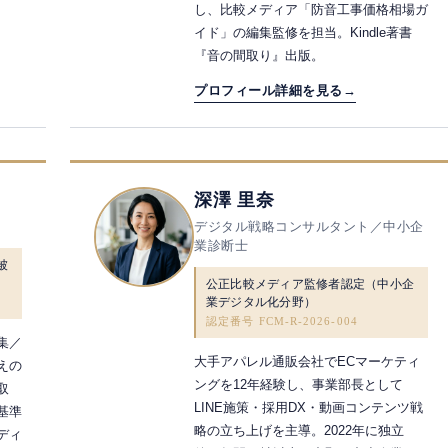
し、比較メディア「防音工事価格相場ガ
イド」の編集監修を担当。Kindle著書
『音の間取り』出版。
プロフィール詳細を見る
→
深澤 里奈
デジタル戦略コンサルタント／中小企
業診断士
被
公正比較メディア監修者認定（中小企
業デジタル化分野）
認定番号 FCM-R-2026-004
集／
大手アパレル通販会社でECマーケティ
えの
ングを12年経験し、事業部長として
取
LINE施策・採用DX・動画コンテンツ戦
基準
略の立ち上げを主導。2022年に独立
ディ