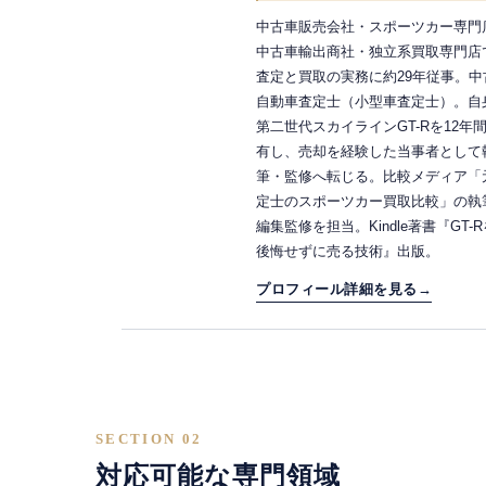
中古車販売会社・スポーツカー専門
中古車輸出商社・独立系買取専門店
査定と買取の実務に約29年従事。中
自動車査定士（小型車査定士）。自
第二世代スカイラインGT-Rを12年
有し、売却を経験した当事者として
筆・監修へ転じる。比較メディア「
定士のスポーツカー買取比較」の執
編集監修を担当。Kindle著書『GT-R
後悔せずに売る技術』出版。
プロフィール詳細を見る
→
SECTION 02
対応可能な専門領域