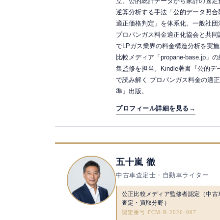
立。公的統計データから家計の固定
逆算分析する手法「公的データ照合
適正価格判定」を体系化。一般社団
プロパンガス料金適正化協会と共同
でLPガス業界の料金構造分析を実施
比較メディア「propane-base.jp」
集監修を担当。Kindle著書『公的デ
で読み解く プロパンガス料金の適
準』出版。
プロフィール詳細を見る
→
五十嵐 徹
中古車査定士・自動車ライター
公正比較メディア監修者認定（中古
査定・買取分野）
認定番号 FCM-R-2026-007