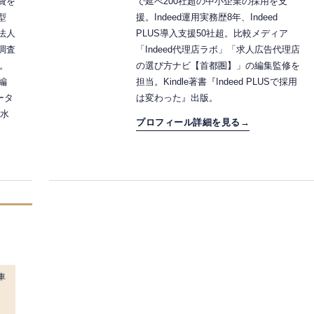
費を
で延べ200社超の中小企業の採用を支
型
援。Indeed運用実務歴8年、Indeed
法人
PLUS導入支援50社超。比較メディア
調査
「Indeed代理店ラボ」「求人広告代理店
。
の選び方ナビ【首都圏】」の編集監修を
の編
担当。Kindle著書『Indeed PLUSで採用
ータ
は変わった』出版。
正水
プロフィール詳細を見る
→
車