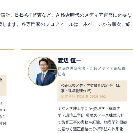
計、E-E-A-T監査など、AI検索時代のメディア運営に必要な
援します。各専門家のプロフィールは、本ページから順次ご紹
渡辺 恒一
建築物理研究者・比較メディア編集責
任者
整
公正比較メディア監修者認定(住宅工
事・建築物理分野)
認定番号 FCM-R-2026-002
ィ
明治大学理工学部卒(物理学・構造力
庫エ
学・環境工学)、環境スペース株式会社
場に
で防音工事の実務を経験。物理学的根拠
片付
に基づく適正価格の分析手法を体系化